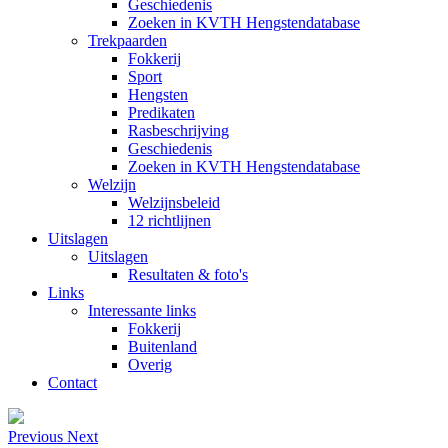
Geschiedenis
Zoeken in KVTH Hengstendatabase
Trekpaarden
Fokkerij
Sport
Hengsten
Predikaten
Rasbeschrijving
Geschiedenis
Zoeken in KVTH Hengstendatabase
Welzijn
Welzijnsbeleid
12 richtlijnen
Uitslagen
Uitslagen
Resultaten & foto's
Links
Interessante links
Fokkerij
Buitenland
Overig
Contact
Previous
Next