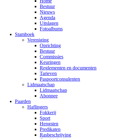
Home
Bestuur
Nieuws
Agenda
Uitslagen
Fotoalbums
Stamboek
Vereniging
Oprichting
Bestuur
Commissies
Keuringen
Reglementen en documenten
Tarieven
Paspoortconsulenten
Lidmaatschap
Lidmaatschap
Abonnee
Paarden
Haflingers
Fokkerij
Sport
Hengsten
Predikaten
Rasbeschrijving