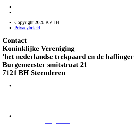
Copyright 2026 KVTH
Privacybeleid
Contact
Koninklijke Vereniging
'het nederlandse trekpaard en de haflinger
Burgemeester smitstraat 21
7121 BH Steenderen
Telefoon : 073 621 85 01
IBAN-nr. NL08 RABO 0179 944 2023
E-mail:
info@kvth.nl