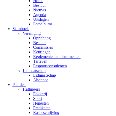
Home
Bestuur
Nieuws
Agenda
Uitslagen
Fotoalbums
Stamboek
Vereniging
Oprichting
Bestuur
Commissies
Keuringen
Reglementen en documenten
Tarieven
Paspoortconsulenten
Lidmaatschap
Lidmaatschap
Abonnee
Paarden
Haflingers
Fokkerij
Sport
Hengsten
Predikaten
Rasbeschrijving