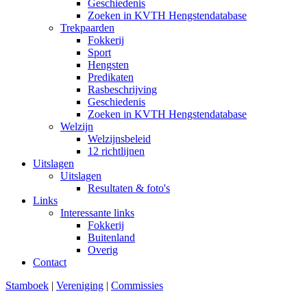
Geschiedenis
Zoeken in KVTH Hengstendatabase
Trekpaarden
Fokkerij
Sport
Hengsten
Predikaten
Rasbeschrijving
Geschiedenis
Zoeken in KVTH Hengstendatabase
Welzijn
Welzijnsbeleid
12 richtlijnen
Uitslagen
Uitslagen
Resultaten & foto's
Links
Interessante links
Fokkerij
Buitenland
Overig
Contact
Stamboek
|
Vereniging
|
Commissies