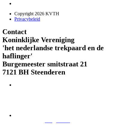
Copyright 2026 KVTH
Privacybeleid
Contact
Koninklijke Vereniging
'het nederlandse trekpaard en de
haflinger'
Burgemeester smitstraat 21
7121 BH Steenderen
Telefoon : 073 621 85 01
IBAN-nr. NL08 RABO 0179 944 2023
E-mail:
info@kvth.nl