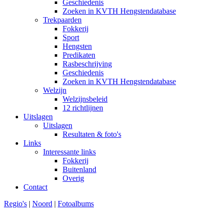
Geschiedenis
Zoeken in KVTH Hengstendatabase
Trekpaarden
Fokkerij
Sport
Hengsten
Predikaten
Rasbeschrijving
Geschiedenis
Zoeken in KVTH Hengstendatabase
Welzijn
Welzijnsbeleid
12 richtlijnen
Uitslagen
Uitslagen
Resultaten & foto's
Links
Interessante links
Fokkerij
Buitenland
Overig
Contact
Regio's
|
Noord
|
Fotoalbums