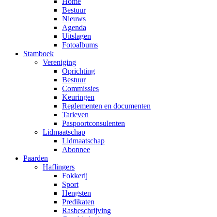
Home
Bestuur
Nieuws
Agenda
Uitslagen
Fotoalbums
Stamboek
Vereniging
Oprichting
Bestuur
Commissies
Keuringen
Reglementen en documenten
Tarieven
Paspoortconsulenten
Lidmaatschap
Lidmaatschap
Abonnee
Paarden
Haflingers
Fokkerij
Sport
Hengsten
Predikaten
Rasbeschrijving