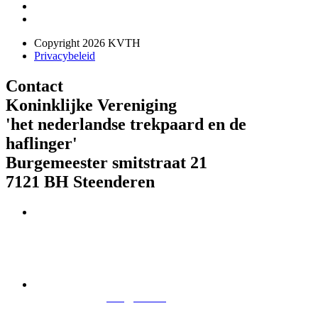
Copyright 2026 KVTH
Privacybeleid
Contact
Koninklijke Vereniging
'het nederlandse trekpaard en de
haflinger'
Burgemeester smitstraat 21
7121 BH Steenderen
Telefoon : 073 621 85 01
IBAN-nr. NL08 RABO 0179 944 2023
E-mail:
info@kvth.nl