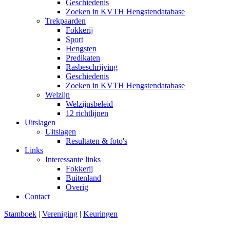
Geschiedenis
Zoeken in KVTH Hengstendatabase
Trekpaarden
Fokkerij
Sport
Hengsten
Predikaten
Rasbeschrijving
Geschiedenis
Zoeken in KVTH Hengstendatabase
Welzijn
Welzijnsbeleid
12 richtlijnen
Uitslagen
Uitslagen
Resultaten & foto's
Links
Interessante links
Fokkerij
Buitenland
Overig
Contact
Stamboek
|
Vereniging
|
Keuringen