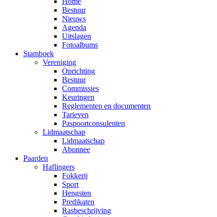
Home
Bestuur
Nieuws
Agenda
Uitslagen
Fotoalbums
Stamboek
Vereniging
Oprichting
Bestuur
Commissies
Keuringen
Reglementen en documenten
Tarieven
Paspoortconsulenten
Lidmaatschap
Lidmaatschap
Abonnee
Paarden
Haflingers
Fokkerij
Sport
Hengsten
Predikaten
Rasbeschrijving