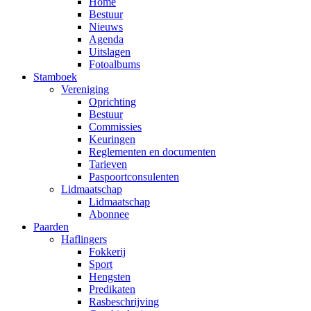
Home
Bestuur
Nieuws
Agenda
Uitslagen
Fotoalbums
Stamboek
Vereniging
Oprichting
Bestuur
Commissies
Keuringen
Reglementen en documenten
Tarieven
Paspoortconsulenten
Lidmaatschap
Lidmaatschap
Abonnee
Paarden
Haflingers
Fokkerij
Sport
Hengsten
Predikaten
Rasbeschrijving