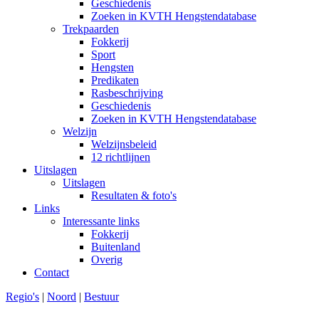
Geschiedenis
Zoeken in KVTH Hengstendatabase
Trekpaarden
Fokkerij
Sport
Hengsten
Predikaten
Rasbeschrijving
Geschiedenis
Zoeken in KVTH Hengstendatabase
Welzijn
Welzijnsbeleid
12 richtlijnen
Uitslagen
Uitslagen
Resultaten & foto's
Links
Interessante links
Fokkerij
Buitenland
Overig
Contact
Regio's
|
Noord
|
Bestuur