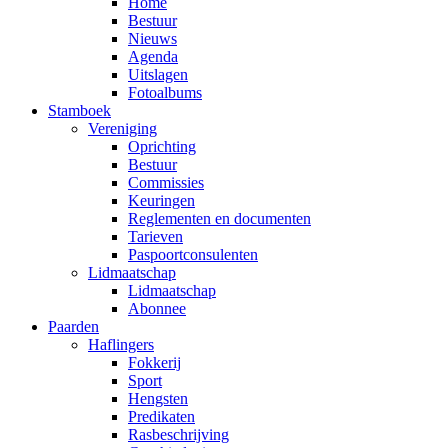
Home
Bestuur
Nieuws
Agenda
Uitslagen
Fotoalbums
Stamboek
Vereniging
Oprichting
Bestuur
Commissies
Keuringen
Reglementen en documenten
Tarieven
Paspoortconsulenten
Lidmaatschap
Lidmaatschap
Abonnee
Paarden
Haflingers
Fokkerij
Sport
Hengsten
Predikaten
Rasbeschrijving