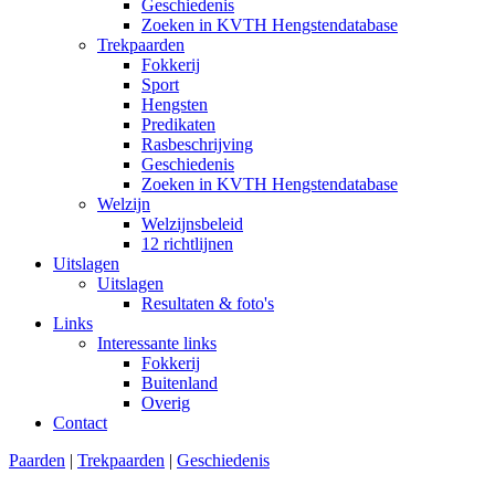
Geschiedenis
Zoeken in KVTH Hengstendatabase
Trekpaarden
Fokkerij
Sport
Hengsten
Predikaten
Rasbeschrijving
Geschiedenis
Zoeken in KVTH Hengstendatabase
Welzijn
Welzijnsbeleid
12 richtlijnen
Uitslagen
Uitslagen
Resultaten & foto's
Links
Interessante links
Fokkerij
Buitenland
Overig
Contact
Paarden
|
Trekpaarden
|
Geschiedenis