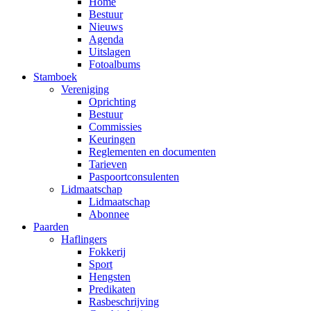
Home
Bestuur
Nieuws
Agenda
Uitslagen
Fotoalbums
Stamboek
Vereniging
Oprichting
Bestuur
Commissies
Keuringen
Reglementen en documenten
Tarieven
Paspoortconsulenten
Lidmaatschap
Lidmaatschap
Abonnee
Paarden
Haflingers
Fokkerij
Sport
Hengsten
Predikaten
Rasbeschrijving