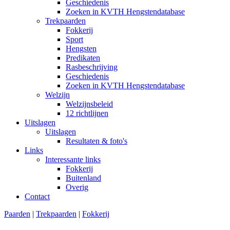
Geschiedenis
Zoeken in KVTH Hengstendatabase
Trekpaarden
Fokkerij
Sport
Hengsten
Predikaten
Rasbeschrijving
Geschiedenis
Zoeken in KVTH Hengstendatabase
Welzijn
Welzijnsbeleid
12 richtlijnen
Uitslagen
Uitslagen
Resultaten & foto's
Links
Interessante links
Fokkerij
Buitenland
Overig
Contact
Paarden
|
Trekpaarden
|
Fokkerij