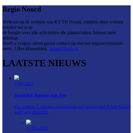
Regio Noord
Welkom op de website van KVTH Noord, middels deze website
houden we u op
de hoogte over alle activiteiten die plaatsvinden, binnen onze
afdeling.
Heeft u vragen, neem gerust contact op met het regiosecretariaat:
mevr. J.Hes-Hunnekink,
noord@kvth.nl
LAATSTE NIEUWS
7-09-2022
Strandrit Hargen aan Zee
Op zondag 2 oktober organiseren wij samen met DAH Noord
weer een strandrit.
17-07-2022