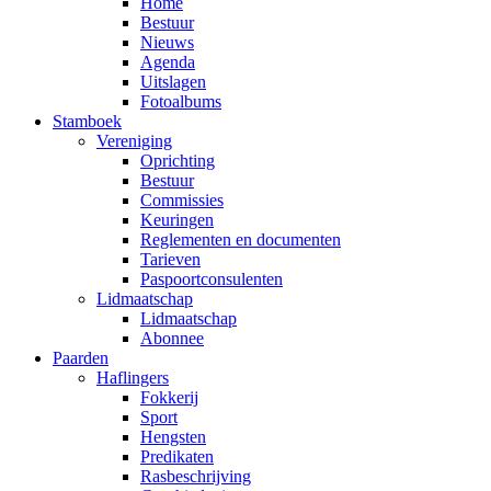
Home
Bestuur
Nieuws
Agenda
Uitslagen
Fotoalbums
Stamboek
Vereniging
Oprichting
Bestuur
Commissies
Keuringen
Reglementen en documenten
Tarieven
Paspoortconsulenten
Lidmaatschap
Lidmaatschap
Abonnee
Paarden
Haflingers
Fokkerij
Sport
Hengsten
Predikaten
Rasbeschrijving