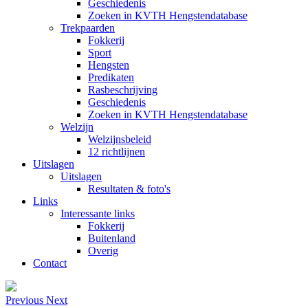
Geschiedenis
Zoeken in KVTH Hengstendatabase
Trekpaarden
Fokkerij
Sport
Hengsten
Predikaten
Rasbeschrijving
Geschiedenis
Zoeken in KVTH Hengstendatabase
Welzijn
Welzijnsbeleid
12 richtlijnen
Uitslagen
Uitslagen
Resultaten & foto's
Links
Interessante links
Fokkerij
Buitenland
Overig
Contact
Previous
Next