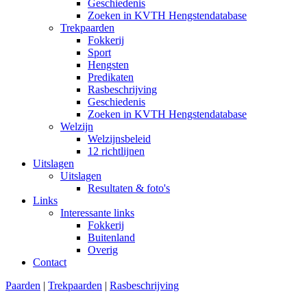
Geschiedenis
Zoeken in KVTH Hengstendatabase
Trekpaarden
Fokkerij
Sport
Hengsten
Predikaten
Rasbeschrijving
Geschiedenis
Zoeken in KVTH Hengstendatabase
Welzijn
Welzijnsbeleid
12 richtlijnen
Uitslagen
Uitslagen
Resultaten & foto's
Links
Interessante links
Fokkerij
Buitenland
Overig
Contact
Paarden
|
Trekpaarden
|
Rasbeschrijving