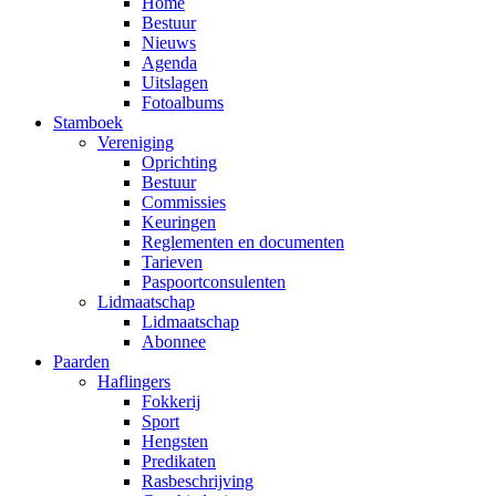
Home
Bestuur
Nieuws
Agenda
Uitslagen
Fotoalbums
Stamboek
Vereniging
Oprichting
Bestuur
Commissies
Keuringen
Reglementen en documenten
Tarieven
Paspoortconsulenten
Lidmaatschap
Lidmaatschap
Abonnee
Paarden
Haflingers
Fokkerij
Sport
Hengsten
Predikaten
Rasbeschrijving