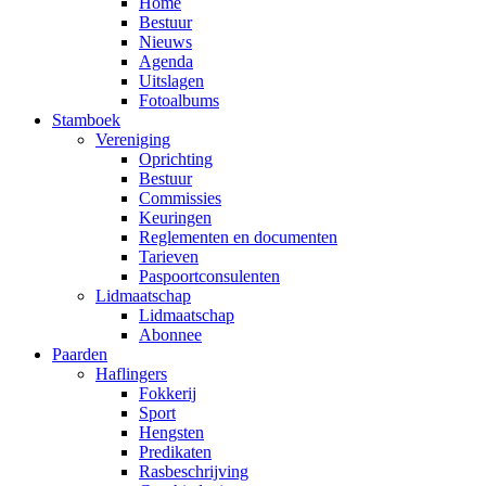
Home
Bestuur
Nieuws
Agenda
Uitslagen
Fotoalbums
Stamboek
Vereniging
Oprichting
Bestuur
Commissies
Keuringen
Reglementen en documenten
Tarieven
Paspoortconsulenten
Lidmaatschap
Lidmaatschap
Abonnee
Paarden
Haflingers
Fokkerij
Sport
Hengsten
Predikaten
Rasbeschrijving