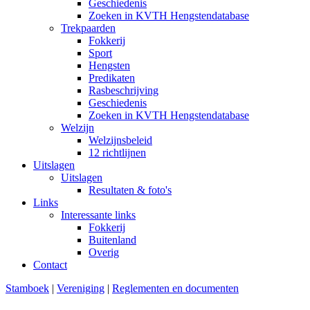
Geschiedenis
Zoeken in KVTH Hengstendatabase
Trekpaarden
Fokkerij
Sport
Hengsten
Predikaten
Rasbeschrijving
Geschiedenis
Zoeken in KVTH Hengstendatabase
Welzijn
Welzijnsbeleid
12 richtlijnen
Uitslagen
Uitslagen
Resultaten & foto's
Links
Interessante links
Fokkerij
Buitenland
Overig
Contact
Stamboek
|
Vereniging
|
Reglementen en documenten