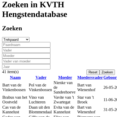
Zoeken in KVTH
Hengstendatabase
Zoeken
41 item(s)
Naam
Vader
Moeder
Moedersvader
Geboor
Nienke van
Bart van de
Pol van de
Bart van
de
26-05-2
Vinkenbossen
Vinkenbossen
Wienenhof
Sandeehoeve
Brabus van het
Vino van
Vavite van 't
Star van 't
11-06-2
Oostveld
Luchteren
Zwartegat
Broek
Cas van de
Daan uit den
Evita van de
Bart van
31-05-2
Kannelust
Blommendaal
Kannelust
Wienenhof