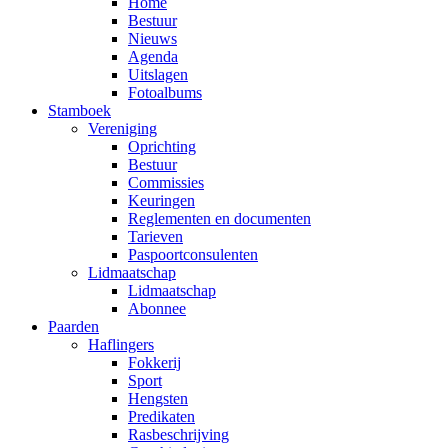
Home
Bestuur
Nieuws
Agenda
Uitslagen
Fotoalbums
Stamboek
Vereniging
Oprichting
Bestuur
Commissies
Keuringen
Reglementen en documenten
Tarieven
Paspoortconsulenten
Lidmaatschap
Lidmaatschap
Abonnee
Paarden
Haflingers
Fokkerij
Sport
Hengsten
Predikaten
Rasbeschrijving