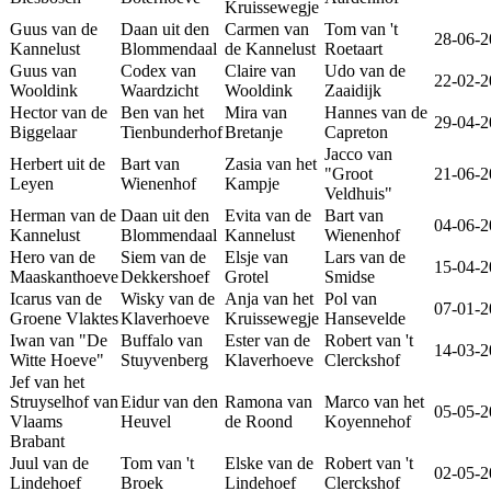
Kruissewegje
Guus van de
Daan uit den
Carmen van
Tom van 't
28-06-2
Kannelust
Blommendaal
de Kannelust
Roetaart
Guus van
Codex van
Claire van
Udo van de
22-02-2
Wooldink
Waardzicht
Wooldink
Zaaidijk
Hector van de
Ben van het
Mira van
Hannes van de
29-04-2
Biggelaar
Tienbunderhof
Bretanje
Capreton
Jacco van
Herbert uit de
Bart van
Zasia van het
"Groot
21-06-2
Leyen
Wienenhof
Kampje
Veldhuis"
Herman van de
Daan uit den
Evita van de
Bart van
04-06-2
Kannelust
Blommendaal
Kannelust
Wienenhof
Hero van de
Siem van de
Elsje van
Lars van de
15-04-2
Maaskanthoeve
Dekkershoef
Grotel
Smidse
Icarus van de
Wisky van de
Anja van het
Pol van
07-01-2
Groene Vlaktes
Klaverhoeve
Kruissewegje
Hansevelde
Iwan van "De
Buffalo van
Ester van de
Robert van 't
14-03-2
Witte Hoeve"
Stuyvenberg
Klaverhoeve
Clerckshof
Jef van het
Struyselhof van
Eidur van den
Ramona van
Marco van het
05-05-2
Vlaams
Heuvel
de Roond
Koyennehof
Brabant
Juul van de
Tom van 't
Elske van de
Robert van 't
02-05-2
Lindehoef
Broek
Lindehoef
Clerckshof