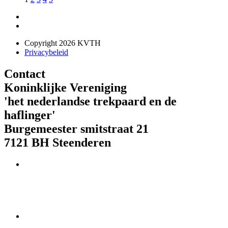
Copyright 2026 KVTH
Privacybeleid
Contact
Koninklijke Vereniging
'het nederlandse trekpaard en de
haflinger'
Burgemeester smitstraat 21
7121 BH Steenderen
Telefoon : 073 621 85 01
IBAN-nr. NL08 RABO 0179 944 2023
E-mail:
info@kvth.nl