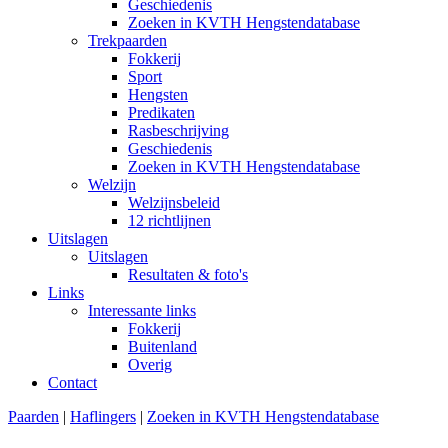
Geschiedenis
Zoeken in KVTH Hengstendatabase
Trekpaarden
Fokkerij
Sport
Hengsten
Predikaten
Rasbeschrijving
Geschiedenis
Zoeken in KVTH Hengstendatabase
Welzijn
Welzijnsbeleid
12 richtlijnen
Uitslagen
Uitslagen
Resultaten & foto's
Links
Interessante links
Fokkerij
Buitenland
Overig
Contact
Paarden
|
Haflingers
|
Zoeken in KVTH Hengstendatabase