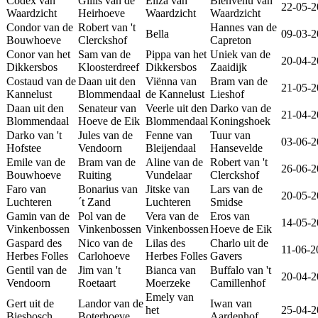
Codex van
Gillis van de
Eliza van
Bienvenu van
22-05-2
Waardzicht
Heirhoeve
Waardzicht
Waardzicht
Condor van de
Robert van 't
Hannes van de
Bella
09-03-2
Bouwhoeve
Clerckshof
Capreton
Conor van het
Sam van de
Pippa van het
Uniek van de
20-04-2
Dikkersbos
Kloosterdreef
Dikkersbos
Zaaidijk
Costaud van de
Daan uit den
Viënna van
Bram van de
21-05-2
Kannelust
Blommendaal
de Kannelust
Lieshof
Daan uit den
Senateur van
Veerle uit den
Darko van de
21-04-2
Blommendaal
Hoeve de Eik
Blommendaal
Koningshoek
Darko van 't
Jules van de
Fenne van
Tuur van
03-06-2
Hofstee
Vendoorn
Bleijendaal
Hansevelde
Emile van de
Bram van de
Aline van de
Robert van 't
26-06-2
Bouwhoeve
Ruiting
Vundelaar
Clerckshof
Faro van
Bonarius van
Jitske van
Lars van de
20-05-2
Luchteren
´t Zand
Luchteren
Smidse
Gamin van de
Pol van de
Vera van de
Eros van
14-05-2
Vinkenbossen
Vinkenbossen
Vinkenbossen
Hoeve de Eik
Gaspard des
Nico van de
Lilas des
Charlo uit de
11-06-2
Herbes Folles
Carlohoeve
Herbes Folles
Gavers
Gentil van de
Jim van 't
Bianca van
Buffalo van 't
20-04-2
Vendoorn
Roetaart
Moerzeke
Camillenhof
Emely van
Gert uit de
Landor van de
Iwan van
het
25-04-2
Biesbosch
Boterhoeve
Aardenhof