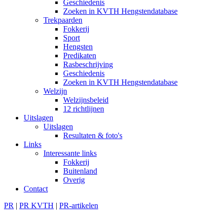
Geschiedenis
Zoeken in KVTH Hengstendatabase
Trekpaarden
Fokkerij
Sport
Hengsten
Predikaten
Rasbeschrijving
Geschiedenis
Zoeken in KVTH Hengstendatabase
Welzijn
Welzijnsbeleid
12 richtlijnen
Uitslagen
Uitslagen
Resultaten & foto's
Links
Interessante links
Fokkerij
Buitenland
Overig
Contact
PR
|
PR KVTH
|
PR-artikelen