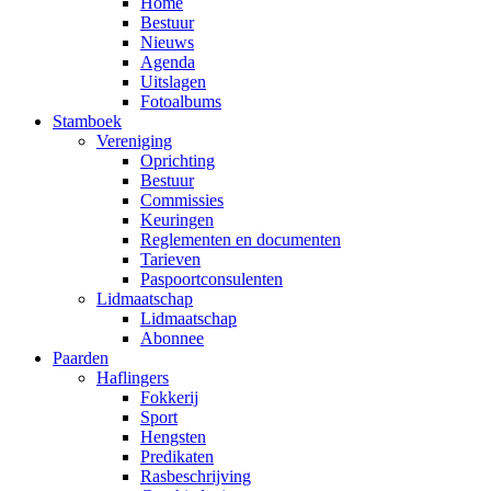
Home
Bestuur
Nieuws
Agenda
Uitslagen
Fotoalbums
Stamboek
Vereniging
Oprichting
Bestuur
Commissies
Keuringen
Reglementen en documenten
Tarieven
Paspoortconsulenten
Lidmaatschap
Lidmaatschap
Abonnee
Paarden
Haflingers
Fokkerij
Sport
Hengsten
Predikaten
Rasbeschrijving