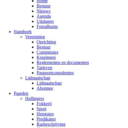
Home
Bestuur
Nieuws
Agenda
Uitslagen
Fotoalbums
Stamboek
Vereniging
Oprichting
Bestuur
Commissies
Keuringen
Reglementen en documenten
Tarieven
Paspoortconsulenten
Lidmaatschap
Lidmaatschap
Abonnee
Paarden
Haflingers
Fokkerij
Sport
Hengsten
Predikaten
Rasbeschrijving