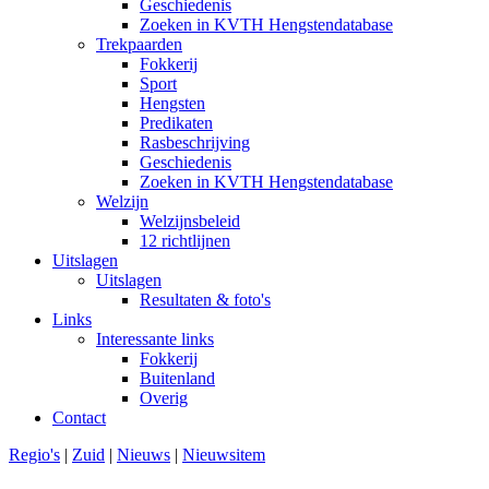
Geschiedenis
Zoeken in KVTH Hengstendatabase
Trekpaarden
Fokkerij
Sport
Hengsten
Predikaten
Rasbeschrijving
Geschiedenis
Zoeken in KVTH Hengstendatabase
Welzijn
Welzijnsbeleid
12 richtlijnen
Uitslagen
Uitslagen
Resultaten & foto's
Links
Interessante links
Fokkerij
Buitenland
Overig
Contact
Regio's
|
Zuid
|
Nieuws
|
Nieuwsitem