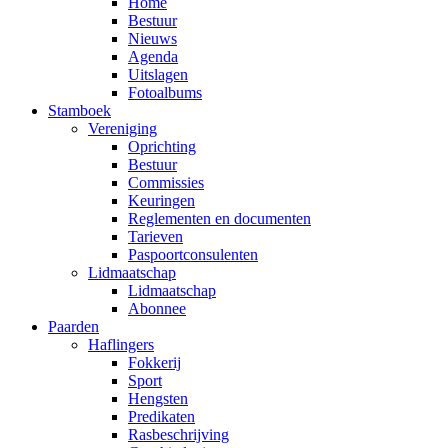
Home
Bestuur
Nieuws
Agenda
Uitslagen
Fotoalbums
Stamboek
Vereniging
Oprichting
Bestuur
Commissies
Keuringen
Reglementen en documenten
Tarieven
Paspoortconsulenten
Lidmaatschap
Lidmaatschap
Abonnee
Paarden
Haflingers
Fokkerij
Sport
Hengsten
Predikaten
Rasbeschrijving