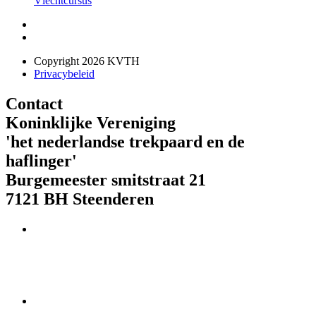
Vlechtcursus
Copyright 2026 KVTH
Privacybeleid
Contact
Koninklijke Vereniging
'het nederlandse trekpaard en de
haflinger'
Burgemeester smitstraat 21
7121 BH Steenderen
Telefoon : 073 621 85 01
IBAN-nr. NL08 RABO 0179 944 2023
E-mail:
info@kvth.nl