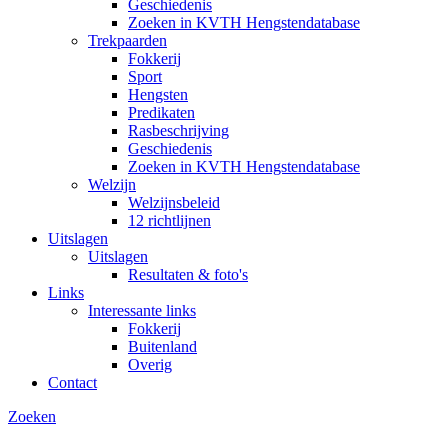
Geschiedenis
Zoeken in KVTH Hengstendatabase
Trekpaarden
Fokkerij
Sport
Hengsten
Predikaten
Rasbeschrijving
Geschiedenis
Zoeken in KVTH Hengstendatabase
Welzijn
Welzijnsbeleid
12 richtlijnen
Uitslagen
Uitslagen
Resultaten & foto's
Links
Interessante links
Fokkerij
Buitenland
Overig
Contact
Zoeken