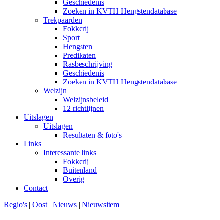
Geschiedenis
Zoeken in KVTH Hengstendatabase
Trekpaarden
Fokkerij
Sport
Hengsten
Predikaten
Rasbeschrijving
Geschiedenis
Zoeken in KVTH Hengstendatabase
Welzijn
Welzijnsbeleid
12 richtlijnen
Uitslagen
Uitslagen
Resultaten & foto's
Links
Interessante links
Fokkerij
Buitenland
Overig
Contact
Regio's
|
Oost
|
Nieuws
|
Nieuwsitem