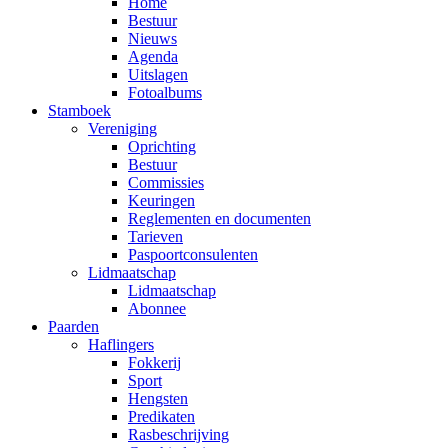
Home
Bestuur
Nieuws
Agenda
Uitslagen
Fotoalbums
Stamboek
Vereniging
Oprichting
Bestuur
Commissies
Keuringen
Reglementen en documenten
Tarieven
Paspoortconsulenten
Lidmaatschap
Lidmaatschap
Abonnee
Paarden
Haflingers
Fokkerij
Sport
Hengsten
Predikaten
Rasbeschrijving