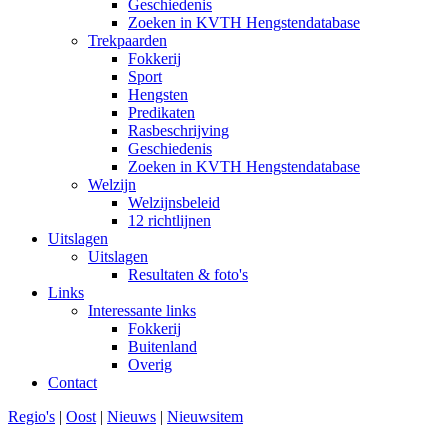
Geschiedenis
Zoeken in KVTH Hengstendatabase
Trekpaarden
Fokkerij
Sport
Hengsten
Predikaten
Rasbeschrijving
Geschiedenis
Zoeken in KVTH Hengstendatabase
Welzijn
Welzijnsbeleid
12 richtlijnen
Uitslagen
Uitslagen
Resultaten & foto's
Links
Interessante links
Fokkerij
Buitenland
Overig
Contact
Regio's
|
Oost
|
Nieuws
|
Nieuwsitem