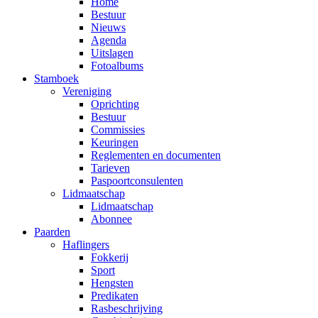
Home
Bestuur
Nieuws
Agenda
Uitslagen
Fotoalbums
Stamboek
Vereniging
Oprichting
Bestuur
Commissies
Keuringen
Reglementen en documenten
Tarieven
Paspoortconsulenten
Lidmaatschap
Lidmaatschap
Abonnee
Paarden
Haflingers
Fokkerij
Sport
Hengsten
Predikaten
Rasbeschrijving